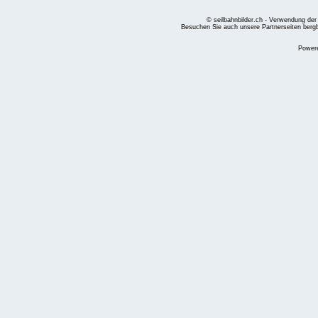
© seilbahnbilder.ch - Verwendung der
Besuchen Sie auch unsere Partnerseiten
berg
Power