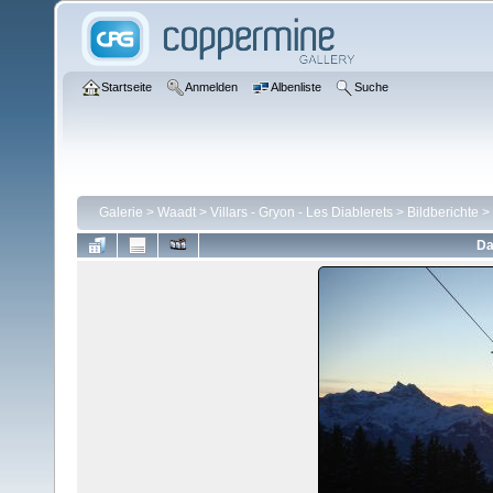
Startseite
Anmelden
Albenliste
Suche
Galerie
>
Waadt
>
Villars - Gryon - Les Diablerets
>
Bildberichte
>
Da