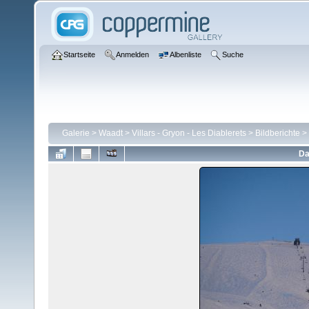
Startseite
Anmelden
Albenliste
Suche
Galerie
>
Waadt
>
Villars - Gryon - Les Diablerets
>
Bildberichte
>
Da