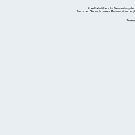
© seilbahnbilder.ch - Verwendung der
Besuchen Sie auch unsere Partnerseiten
berg
Power