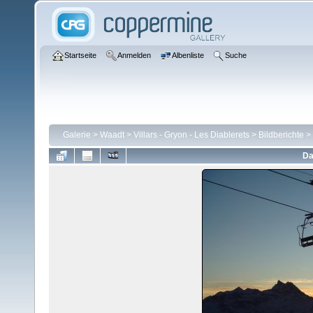
Startseite
Anmelden
Albenliste
Suche
Galerie
>
Waadt
>
Villars - Gryon - Les Diablerets
>
Bildberichte
>
Da