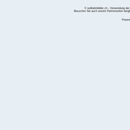
© seilbahnbilder.ch - Verwendung der
Besuchen Sie auch unsere Partnerseiten
berg
Power