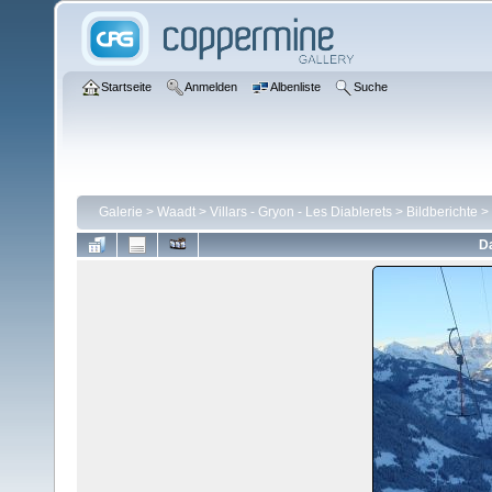
Startseite
Anmelden
Albenliste
Suche
Galerie
>
Waadt
>
Villars - Gryon - Les Diablerets
>
Bildberichte
>
Da