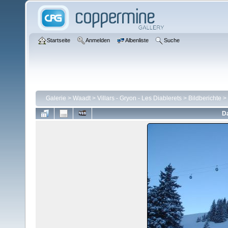
Startseite
Anmelden
Albenliste
Suche
Galerie
>
Waadt
>
Villars - Gryon - Les Diablerets
>
Bildberichte
>
Da