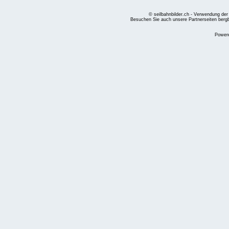
© seilbahnbilder.ch - Verwendung der
Besuchen Sie auch unsere Partnerseiten
berg
Power