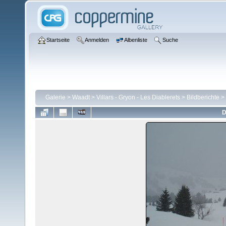
Startseite
Anmelden
Albenliste
Suche
Galerie
>
Waadt
>
Villars - Gryon - Les Diablerets
>
Bildberichte
>
D