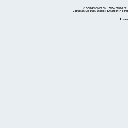
© seilbahnbilder.ch - Verwendung der
Besuchen Sie auch unsere Partnerseiten
berg
Power