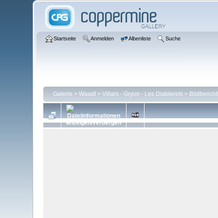
Startseite
Anmelden
Albenliste
Suche
Galerie
>
Waadt
>
Villars - Gryon - Les Diablerets
>
Bildberich