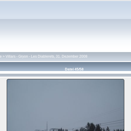
te
>
Villars - Gryon - Les Diablerets, 31. Dezember 2008
Datei 45/58