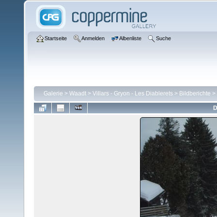
Startseite
Anmelden
Albenliste
Suche
Galerie
>
Waadt
>
Villars - Gryon - Les Diablerets
>
Bildberichte
>
D