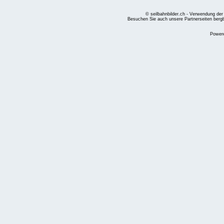
© seilbahnbilder.ch - Verwendung der
Besuchen Sie auch unsere Partnerseiten
berg
Power