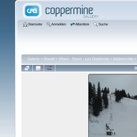
Startseite
Anmelden
Albenliste
Suche
Galerie
>
Waadt
>
Villars - Gryon - Les Diablerets
>
Bildberichte
>
D