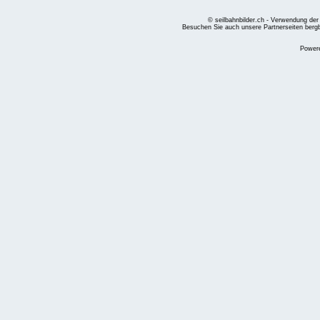
© seilbahnbilder.ch - Verwendung der
Besuchen Sie auch unsere Partnerseiten
berg
Power