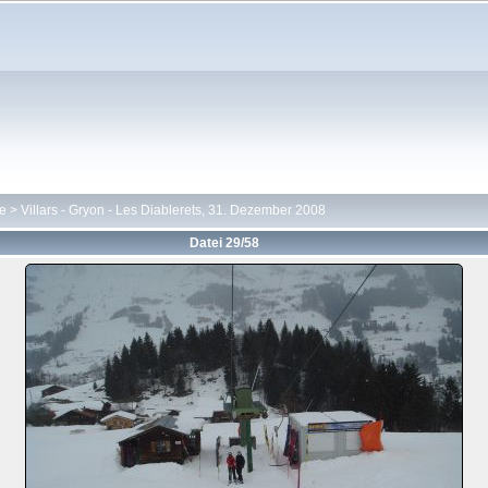
te
>
Villars - Gryon - Les Diablerets, 31. Dezember 2008
Datei 29/58