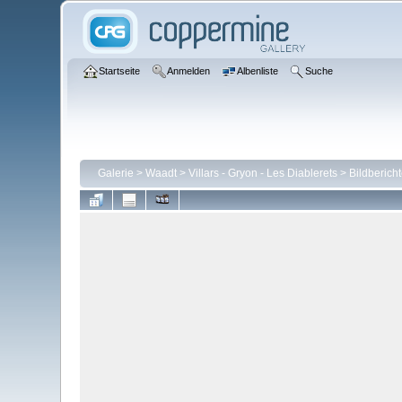
Startseite
Anmelden
Albenliste
Suche
Galerie
>
Waadt
>
Villars - Gryon - Les Diablerets
>
Bildberich