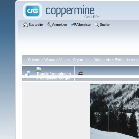
Startseite
Anmelden
Albenliste
Suche
Galerie
>
Waadt
>
Villars - Gryon - Les Diablerets
>
Bildberichte
>