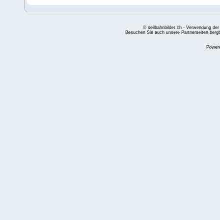
© seilbahnbilder.ch - Verwendung der
Besuchen Sie auch unsere Partnerseiten
berg
Power