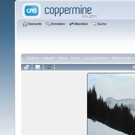
Startseite
Anmelden
Albenliste
Suche
Galerie
>
Waadt
>
Villars - Gryon - Les Diablerets
>
Bildberichte
>
D