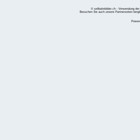
© seilbahnbilder.ch - Verwendung der
Besuchen Sie auch unsere Partnerseiten
berg
Power