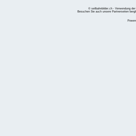
© seilbahnbilder.ch - Verwendung der
Besuchen Sie auch unsere Partnerseiten
berg
Power