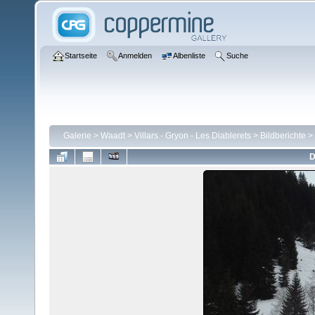
Startseite
Anmelden
Albenliste
Suche
Galerie
>
Waadt
>
Villars - Gryon - Les Diablerets
>
Bildberichte
>
D