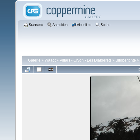
Startseite
Anmelden
Albenliste
Suche
Galerie
>
Waadt
>
Villars - Gryon - Les Diablerets
>
Bildberichte
>