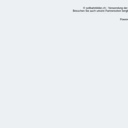
© seilbahnbilder.ch - Verwendung der
Besuchen Sie auch unsere Partnerseiten
berg
Power