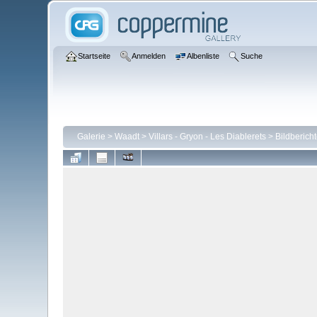
Startseite
Anmelden
Albenliste
Suche
Galerie
>
Waadt
>
Villars - Gryon - Les Diablerets
>
Bildberich