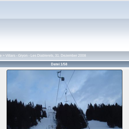
te
>
Villars - Gryon - Les Diablerets, 31. Dezember 2008
Datei 1/58