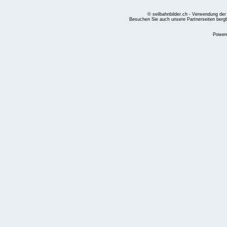
© seilbahnbilder.ch - Verwendung der
Besuchen Sie auch unsere Partnerseiten
berg
Power