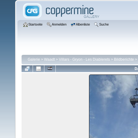
Startseite
Anmelden
Albenliste
Suche
Galerie
>
Waadt
>
Villars - Gryon - Les Diablerets
>
Bildberichte
>
D