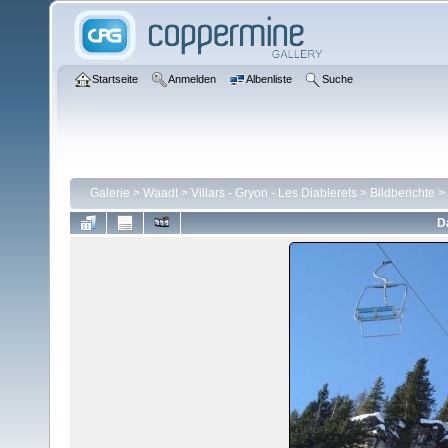
Startseite
Anmelden
Albenliste
Suche
Galerie
>
Waadt
>
Villars - Gryon - Les Diablerets
>
Bildberichte
>
D