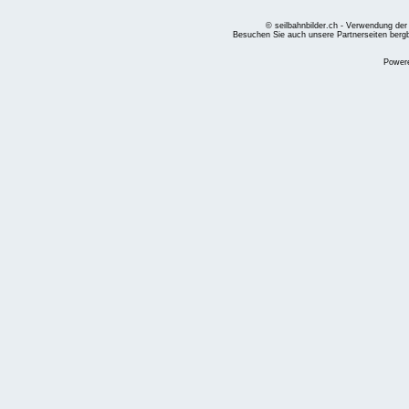
© seilbahnbilder.ch - Verwendung der
Besuchen Sie auch unsere Partnerseiten
berg
Power