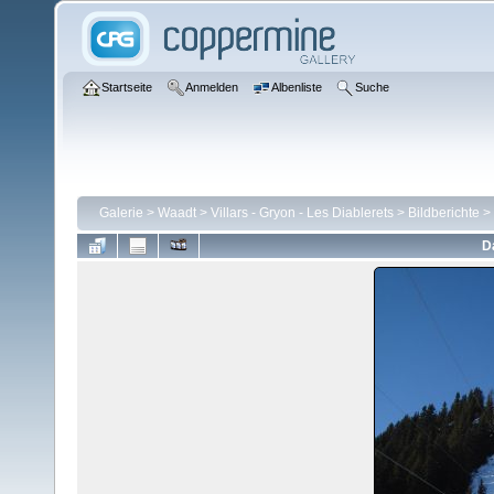
Startseite
Anmelden
Albenliste
Suche
Galerie
>
Waadt
>
Villars - Gryon - Les Diablerets
>
Bildberichte
>
D