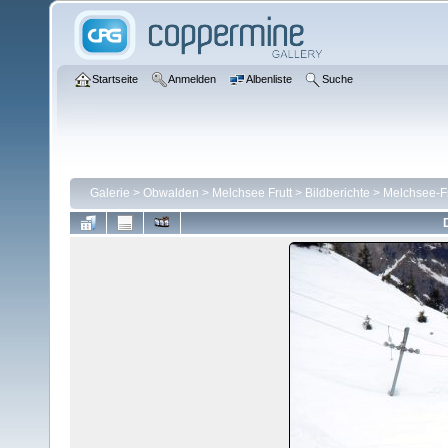
Startseite
Anmelden
Albenliste
Suche
Galerie
>
Obwalden
>
Melchsee Frutt
>
Bildberichte
>
Melchsee-Fru