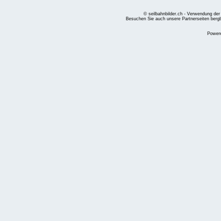
© seilbahnbilder.ch - Verwendung der
Besuchen Sie auch unsere Partnerseiten
berg
Power