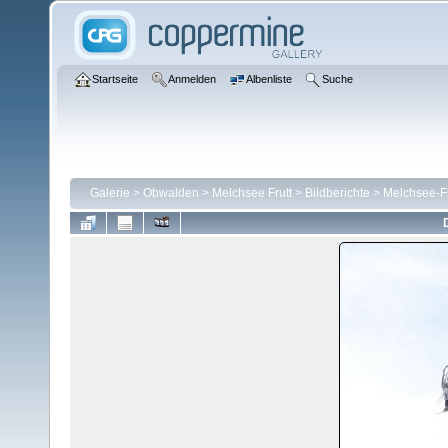
Startseite
Anmelden
Albenliste
Suche
Galerie
>
Obwalden
>
Melchsee Frutt
>
Bildberichte
>
Melchsee-Fru