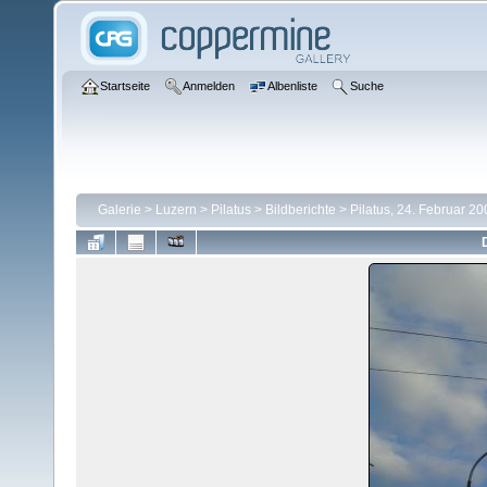
Startseite
Anmelden
Albenliste
Suche
Galerie
>
Luzern
>
Pilatus
>
Bildberichte
>
Pilatus, 24. Februar 2