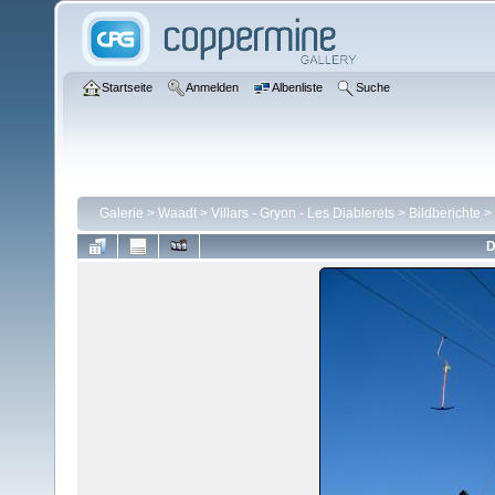
Startseite
Anmelden
Albenliste
Suche
Galerie
>
Waadt
>
Villars - Gryon - Les Diablerets
>
Bildberichte
>
D