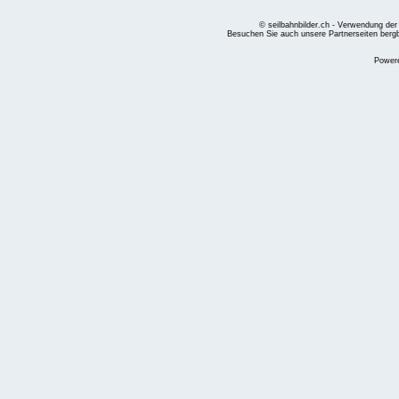
© seilbahnbilder.ch - Verwendung der
Besuchen Sie auch unsere Partnerseiten
berg
Power