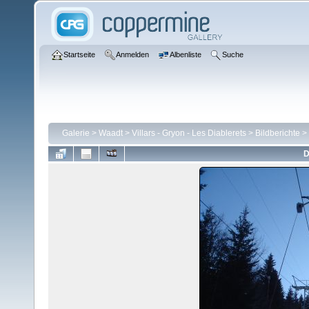
Startseite
Anmelden
Albenliste
Suche
Galerie
>
Waadt
>
Villars - Gryon - Les Diablerets
>
Bildberichte
>
D