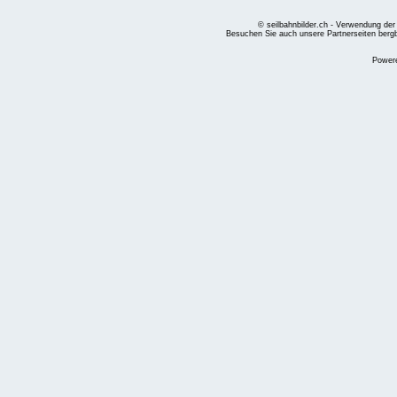
© seilbahnbilder.ch - Verwendung der
Besuchen Sie auch unsere Partnerseiten
berg
Power