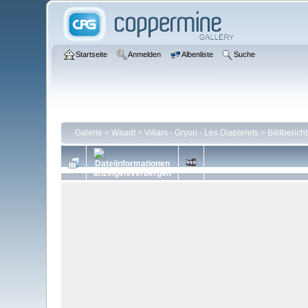
Startseite
Anmelden
Albenliste
Suche
Galerie
>
Waadt
>
Villars - Gryon - Les Diablerets
>
Bildberich