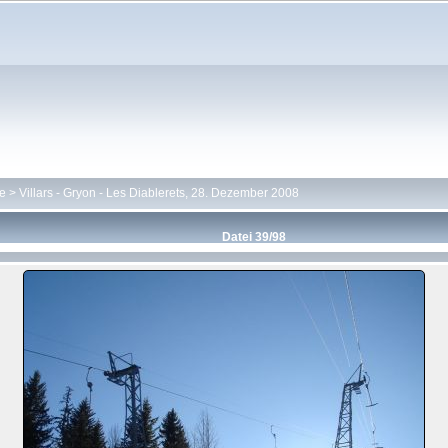
te
>
Villars - Gryon - Les Diablerets, 28. Dezember 2008
Datei 39/98