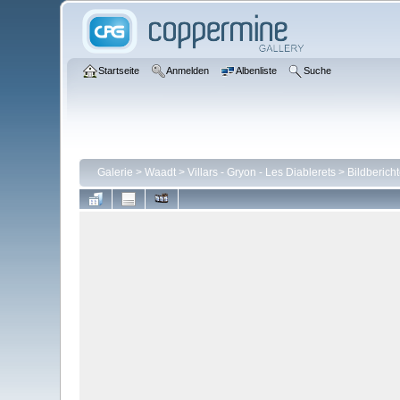
Startseite
Anmelden
Albenliste
Suche
Galerie
>
Waadt
>
Villars - Gryon - Les Diablerets
>
Bildberich