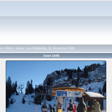
te
>
Villars - Gryon - Les Diablerets, 28. Dezember 2008
Datei 18/98