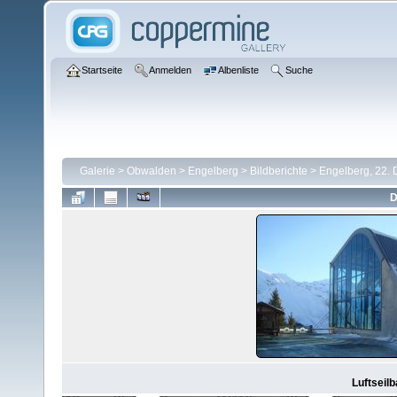
Startseite
Anmelden
Albenliste
Suche
Galerie
>
Obwalden
>
Engelberg
>
Bildberichte
>
Engelberg, 22.
D
Luftseilb