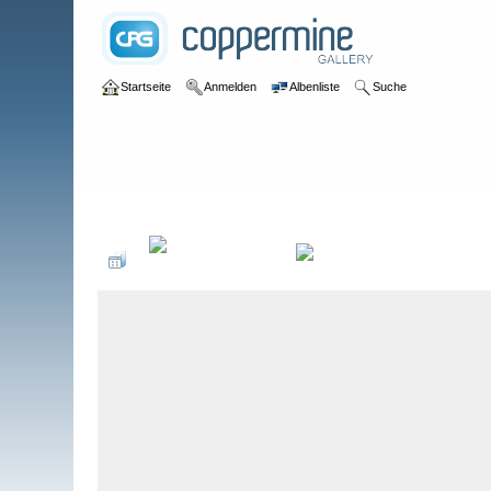
Startseite
Anmelden
Albenliste
Suche
Galerie
>
Obwalden
>
Engelberg
>
Bildberichte
>
Engelberg, 