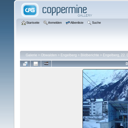
Startseite
Anmelden
Albenliste
Suche
Galerie
>
Obwalden
>
Engelberg
>
Bildberichte
>
Engelberg, 22.
D