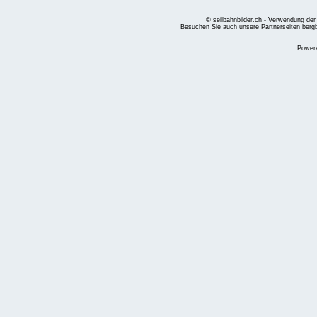
© seilbahnbilder.ch - Verwendung der
Besuchen Sie auch unsere Partnerseiten
berg
Power