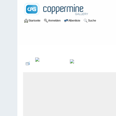
Startseite
Anmelden
Albenliste
Suche
Galerie
>
Obwalden
>
Engelberg
>
Bildberichte
>
Engelberg, 