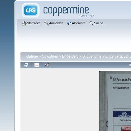
Startseite
Anmelden
Albenliste
Suche
Galerie
>
Obwalden
>
Engelberg
>
Bildberichte
>
Engelberg, 22.
D