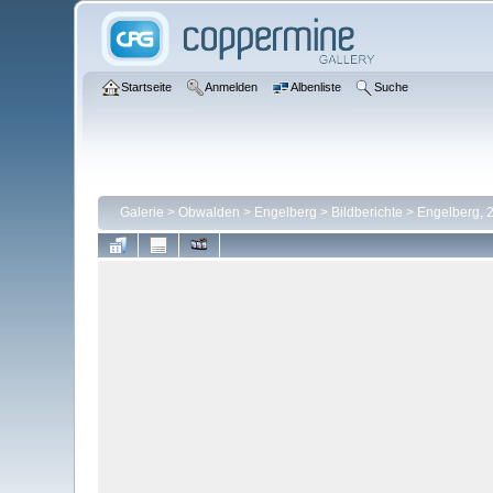
Startseite
Anmelden
Albenliste
Suche
Galerie
>
Obwalden
>
Engelberg
>
Bildberichte
>
Engelberg, 