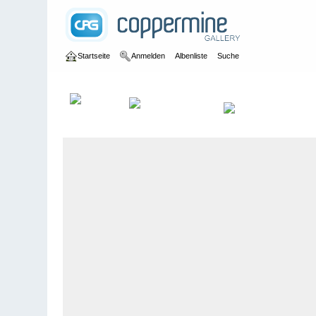
Startseite
Anmelden
Albenliste
Suche
Galerie
>
Obwalden
>
Engelberg
>
Bildberichte
>
Engelberg, 