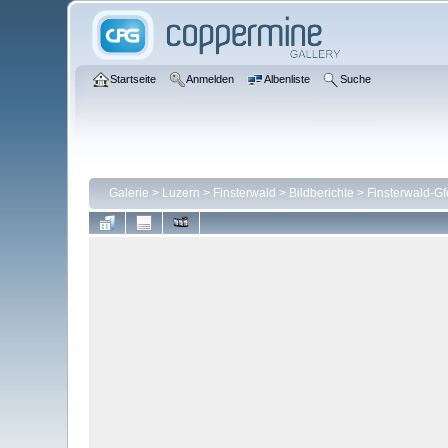
Startseite
Anmelden
Albenliste
Suche
Galerie
>
Luzern
>
Finsterwald
>
Bildberichte
>
Finsterwald-Gf