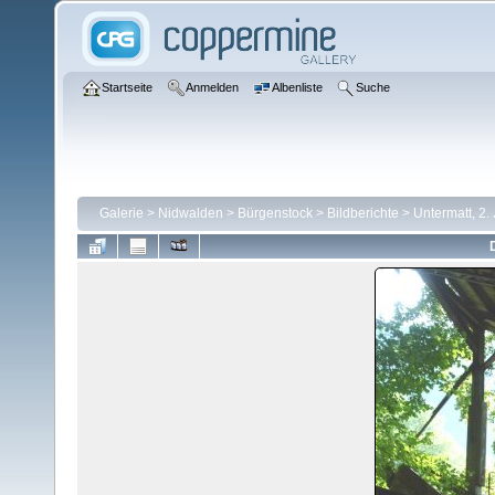
Startseite
Anmelden
Albenliste
Suche
Galerie
>
Nidwalden
>
Bürgenstock
>
Bildberichte
>
Untermatt, 2.