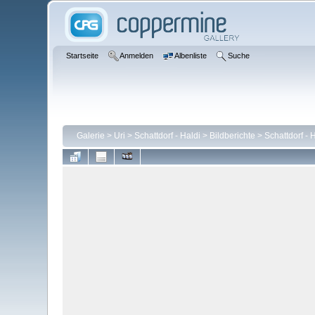
Startseite
Anmelden
Albenliste
Suche
Galerie
>
Uri
>
Schattdorf - Haldi
>
Bildberichte
>
Schattdorf - 