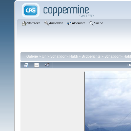
Startseite
Anmelden
Albenliste
Suche
Galerie
>
Uri
>
Schattdorf - Haldi
>
Bildberichte
>
Schattdorf - Hal
Da