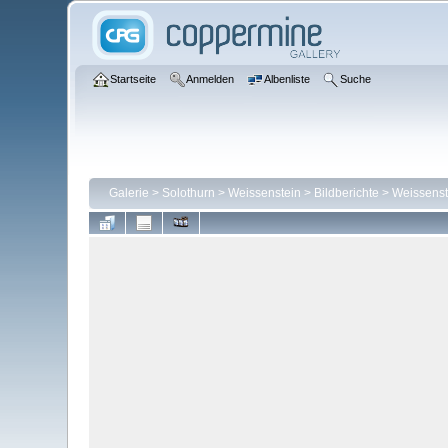
Startseite
Anmelden
Albenliste
Suche
Galerie
>
Solothurn
>
Weissenstein
>
Bildberichte
>
Weissenst