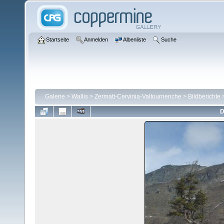
Startseite
Anmelden
Albenliste
Suche
Galerie
>
Wallis
>
Zermatt-Cervinia-Valtournenche
>
Bildberichte
D