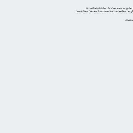
© seilbahnbilder.ch - Verwendung der
Besuchen Sie auch unsere Partnerseiten
berg
Power