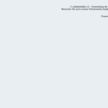
© seilbahnbilder.ch - Verwendung der
Besuchen Sie auch unsere Partnerseiten
berg
Power