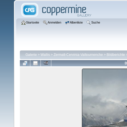
Startseite
Anmelden
Albenliste
Suche
Galerie
>
Wallis
>
Zermatt-Cervinia-Valtournenche
>
Bildberichte
D