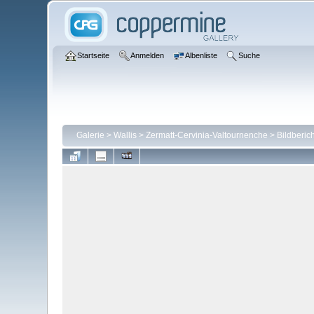
Startseite
Anmelden
Albenliste
Suche
Galerie
>
Wallis
>
Zermatt-Cervinia-Valtournenche
>
Bildberic