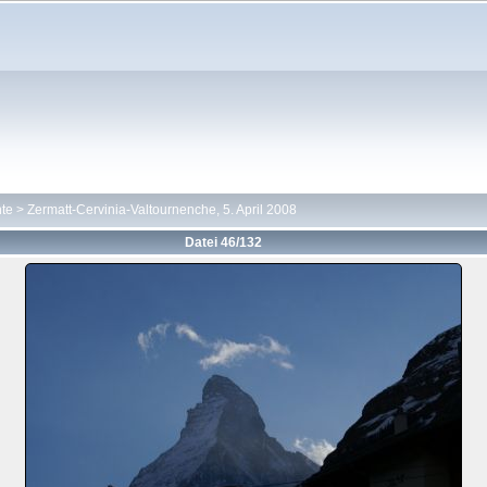
hte
>
Zermatt-Cervinia-Valtournenche, 5. April 2008
Datei 46/132