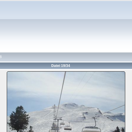
8
Datei 19/34