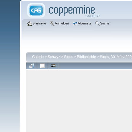
Startseite
Anmelden
Albenliste
Suche
Galerie
>
Schwyz
>
Stoos
>
Bildberichte
>
Stoos, 30. März 200