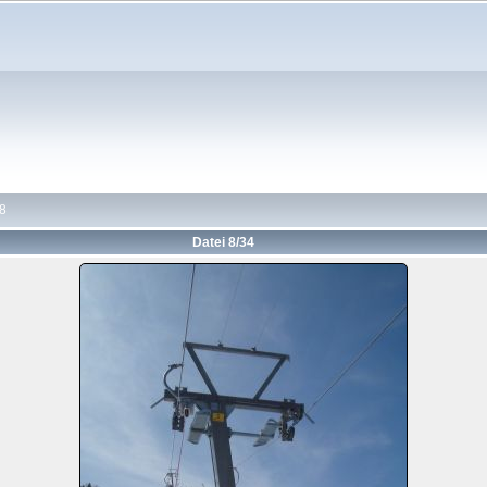
8
Datei 8/34