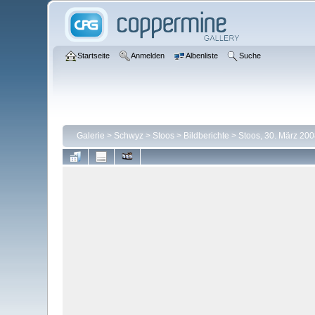
Startseite
Anmelden
Albenliste
Suche
Galerie
>
Schwyz
>
Stoos
>
Bildberichte
>
Stoos, 30. März 200