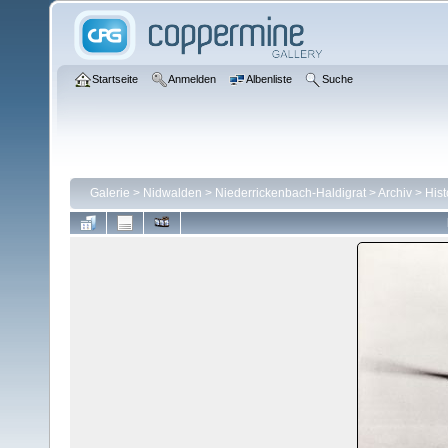
Startseite
Anmelden
Albenliste
Suche
Galerie
>
Nidwalden
>
Niederrickenbach-Haldigrat
>
Archiv
>
Hist