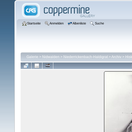
Startseite
Anmelden
Albenliste
Suche
Galerie
>
Nidwalden
>
Niederrickenbach-Haldigrat
>
Archiv
>
Hist