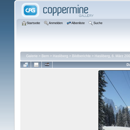
Startseite
Anmelden
Albenliste
Suche
Galerie
>
Bern
>
Hasliberg
>
Bildberichte
>
Hasliberg, 6. März 20
Da