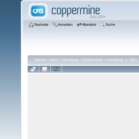
Startseite
Anmelden
Albenliste
Suche
Galerie
>
Bern
>
Hasliberg
>
Bildberichte
>
Hasliberg, 6. März