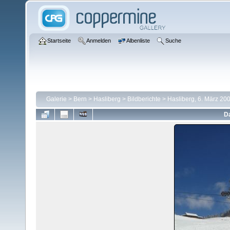
Startseite
Anmelden
Albenliste
Suche
Galerie
>
Bern
>
Hasliberg
>
Bildberichte
>
Hasliberg, 6. März 20
Da