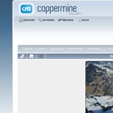
Startseite
Anmelden
Albenliste
Suche
Galerie
>
Luzern
>
Sörenberg
>
Bildberichte
>
Sörenberg, 23. Fe
Da