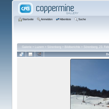
Startseite
Anmelden
Albenliste
Suche
Galerie
>
Luzern
>
Sörenberg
>
Bildberichte
>
Sörenberg, 23. Fe
Da