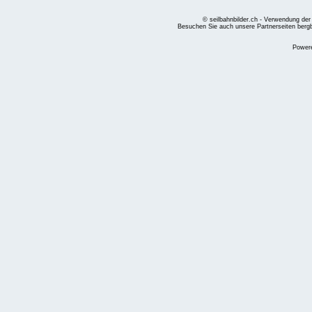
© seilbahnbilder.ch - Verwendung der
Besuchen Sie auch unsere Partnerseiten
berg
Power