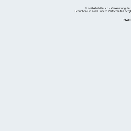
© seilbahnbilder.ch - Verwendung der
Besuchen Sie auch unsere Partnerseiten
berg
Power