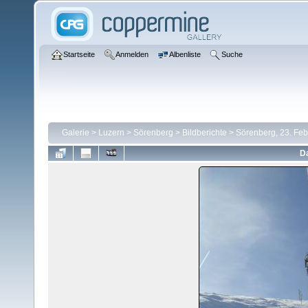
Startseite
Anmelden
Albenliste
Suche
Galerie
>
Luzern
>
Sörenberg
>
Bildberichte
>
Sörenberg, 23. Fe
Da